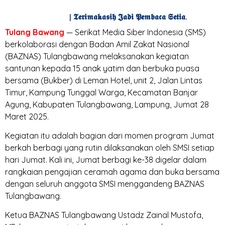
| 𝕿𝖊𝖗𝖎𝖒𝖆𝖐𝖆𝖘𝖎𝖍 𝕵𝖆𝖉𝖎 𝕻𝖊𝖒𝖇𝖆𝖈𝖆 𝕾𝖊𝖙𝖎𝖆.
Tulang Bawang
— Serikat Media Siber Indonesia (SMS)
berkolaborasi dengan Badan Amil Zakat Nasional
(BAZNAS) Tulangbawang melaksanakan kegiatan
santunan kepada 15 anak yatim dan berbuka puasa
bersama (Bukber) di Leman Hotel, unit 2, Jalan Lintas
Timur, Kampung Tunggal Warga, Kecamatan Banjar
Agung, Kabupaten Tulangbawang, Lampung, Jumat 28
Maret 2025.
Kegiatan itu adalah bagian dari momen program Jumat
berkah berbagi yang rutin dilaksanakan oleh SMSI setiap
hari Jumat. Kali ini, Jumat berbagi ke-38 digelar dalam
rangkaian pengajian ceramah agama dan buka bersama
dengan seluruh anggota SMSI menggandeng BAZNAS
Tulangbawang.
Ketua BAZNAS Tulangbawang Ustadz Zainal Mustofa,