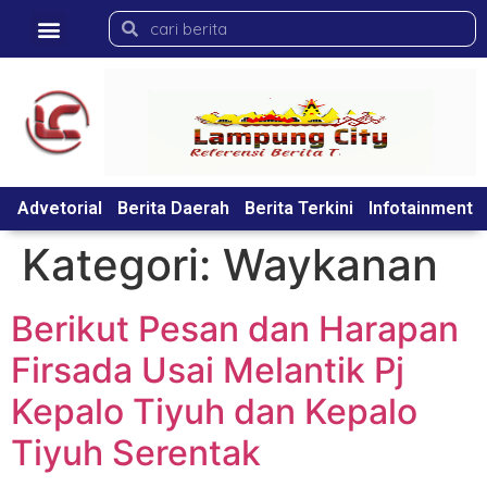
Advetorial
Berita Daerah
Berita Terkini
Infotainment
Kategori:
Waykanan
Berikut Pesan dan Harapan
Firsada Usai Melantik Pj
Kepalo Tiyuh dan Kepalo
Tiyuh Serentak